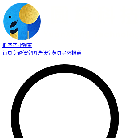
低空产业观察
首页
专题
低空图谱
低空黄页
寻求报道