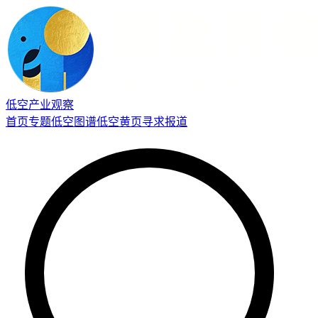
低空产业观察
首页
专题
低空图谱
低空黄页
寻求报道