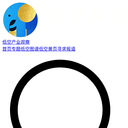
低空产业观察
首页
专题
低空图谱
低空黄页
寻求报道