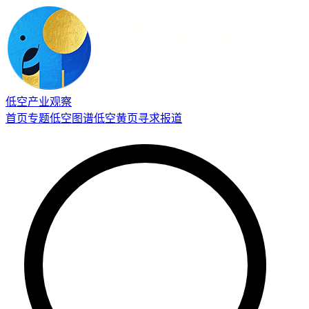
低空产业观察
首页
专题
低空图谱
低空黄页
寻求报道