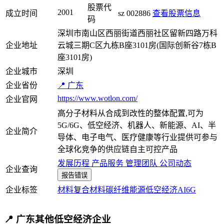
股票代
2001
成立时间
sz 002886
查看股票信息
码
深圳市南山区西丽街道西丽社区留新四路万科
企业地址
云城三期C区九栋B座3101房(国际创新谷7栋B
座3101房)
企业城市
深圳
企业省份
📍 广东
https://www.wotlon.com/
企业官网
高分子材料从合成到改性的整体配置,可为
5G/6G、低空经济、机器人、新能源、AI、半
企业简介
导体、电子电气、医疗健康等行业提供可参与
全球化竞争的供应链自主可控产品
发展历程
产品服务
管理团队
公司动态
企业查询
报告错误
企业标签
材料
复合材料
碳纤维
能源
低空经济
AI
6G
📍 广东其他低空经济企业