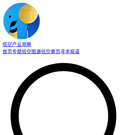
低空产业观察
首页
专题
低空图谱
低空黄页
寻求报道