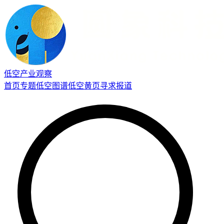
低空产业观察
首页
专题
低空图谱
低空黄页
寻求报道