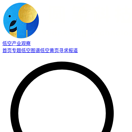
低空产业观察
首页
专题
低空图谱
低空黄页
寻求报道