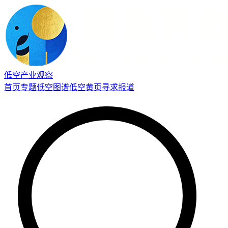
低空产业观察
首页
专题
低空图谱
低空黄页
寻求报道