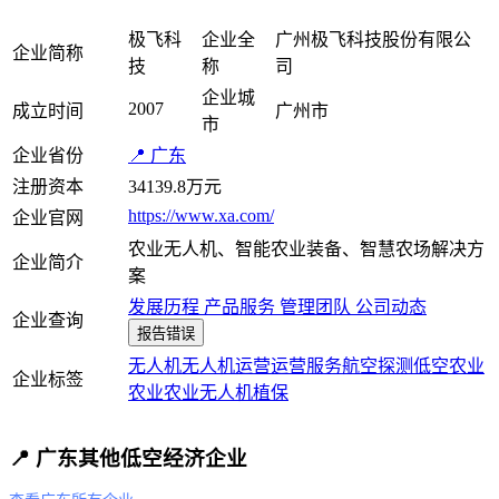
极飞科
企业全
广州极飞科技股份有限公
企业简称
技
称
司
企业城
2007
成立时间
广州市
市
企业省份
📍 广东
注册资本
34139.8万元
https://www.xa.com/
企业官网
农业无人机、智能农业装备、智慧农场解决方
企业简介
案
发展历程
产品服务
管理团队
公司动态
企业查询
报告错误
无人机
无人机运营
运营服务
航空探测
低空农业
企业标签
农业
农业无人机
植保
📍 广东其他低空经济企业