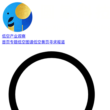
低空产业观察
首页
专题
低空图谱
低空黄页
寻求报道