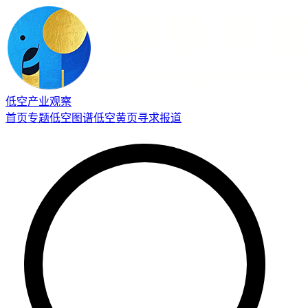
低空产业观察
首页
专题
低空图谱
低空黄页
寻求报道