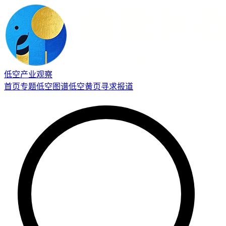
低空产业观察
首页
专题
低空图谱
低空黄页
寻求报道