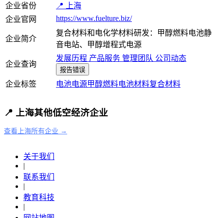
企业省份
📍 上海
https://www.fuelture.biz/
企业官网
复合材料和电化学材料研发：甲醇燃料电池静
企业简介
音电站、甲醇增程式电源
发展历程
产品服务
管理团队
公司动态
企业查询
报告错误
企业标签
电池
电源
甲醇燃料电池
材料
复合材料
📍 上海其他低空经济企业
查看上海所有企业 →
关于我们
|
联系我们
|
教育科技
|
网站地图