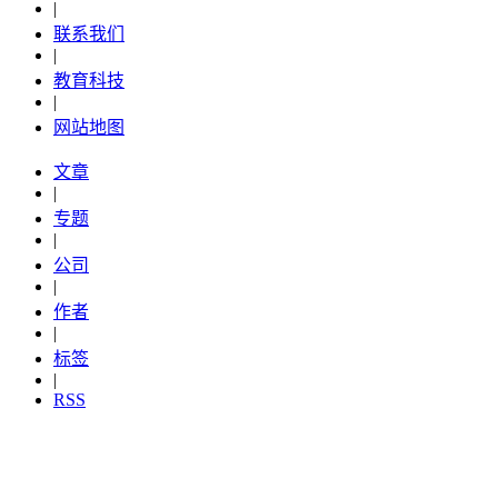
|
联系我们
|
教育科技
|
网站地图
文章
|
专题
|
公司
|
作者
|
标签
|
RSS