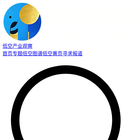
低空产业观察
首页
专题
低空图谱
低空黄页
寻求报道