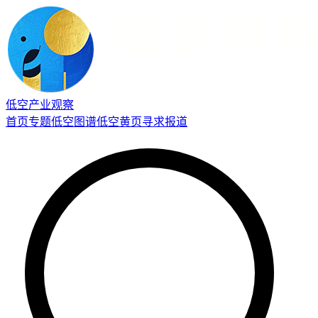
低空产业观察
首页
专题
低空图谱
低空黄页
寻求报道