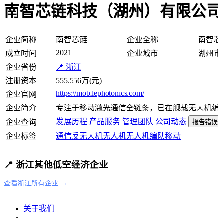
南智芯链科技（湖州）有限公
企业简称
南智芯链
企业全称
南智
2021
成立时间
企业城市
湖州
企业省份
📍 浙江
注册资本
555.556万(元)
https://mobilephotonics.com/
企业官网
企业简介
专注于移动激光通信全链条，已在舰载无人机
发展历程
产品服务
管理团队
公司动态
企业查询
报告错误
企业标签
通信
反无人机
无人机
无人机编队
移动
📍 浙江其他低空经济企业
查看浙江所有企业 →
关于我们
|