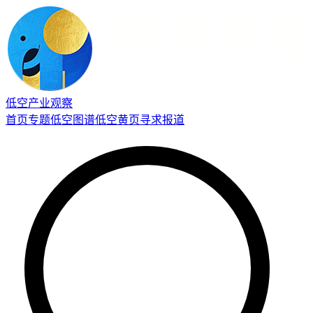
低空产业观察
首页
专题
低空图谱
低空黄页
寻求报道