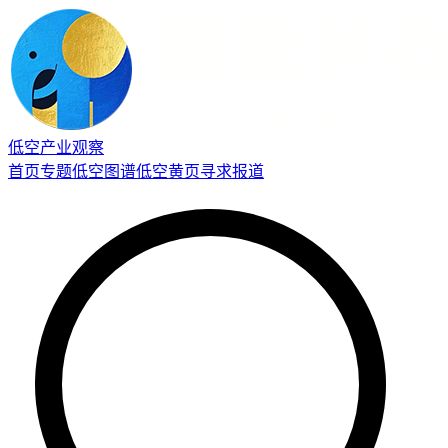
低空产业观察
首页
专题
低空图谱
低空黄页
寻求报道