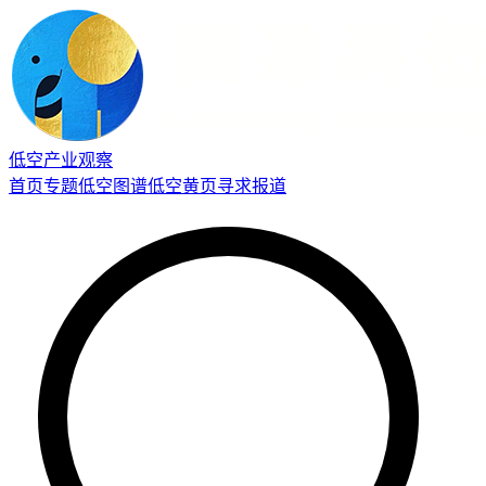
低空产业观察
首页
专题
低空图谱
低空黄页
寻求报道