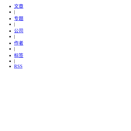
文章
|
专题
|
公司
|
作者
|
标签
|
RSS