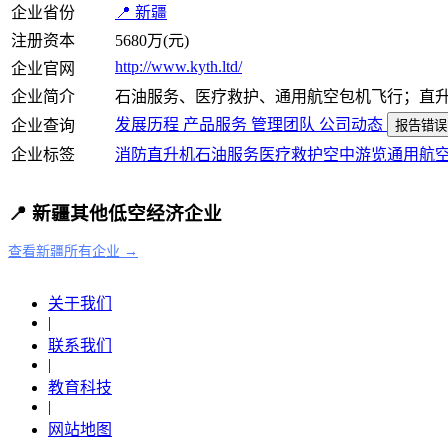
企业省份
📍 新疆
注册资本
5680万(元)
http://www.kyth.ltd/
企业官网
企业简介
石油服务、医疗救护、通用航空包机飞行；直
发展历程
产品服务
管理团队
公司动态
企业查询
报告错误
企业标签
消防
直升机
石油服务
医疗救护
空中游览
通用航
📍 新疆其他低空经济企业
查看新疆所有企业 →
关于我们
|
联系我们
|
教育科技
|
网站地图