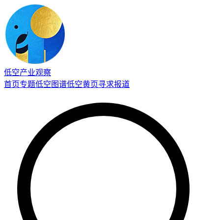
低空产业观察
首页
专题
低空图谱
低空黄页
寻求报道