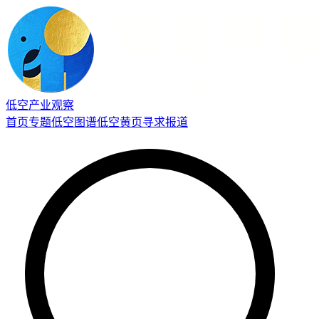
低空产业观察
首页
专题
低空图谱
低空黄页
寻求报道