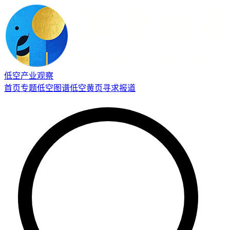
低空产业观察
首页
专题
低空图谱
低空黄页
寻求报道