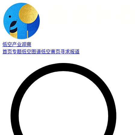
低空产业观察
首页
专题
低空图谱
低空黄页
寻求报道