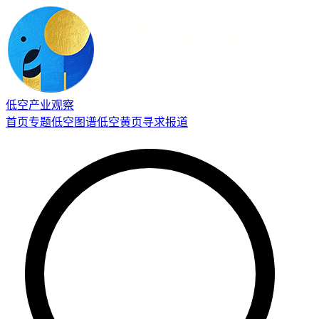
低空产业观察
首页
专题
低空图谱
低空黄页
寻求报道