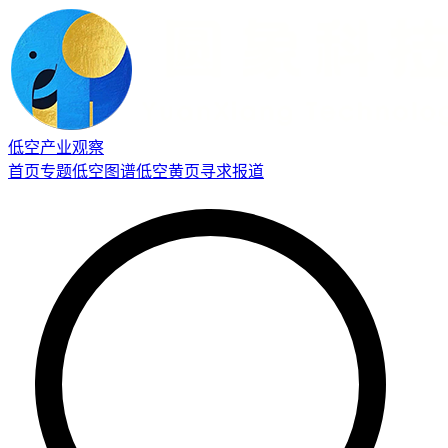
低空产业观察
首页
专题
低空图谱
低空黄页
寻求报道