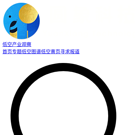
低空产业观察
首页
专题
低空图谱
低空黄页
寻求报道