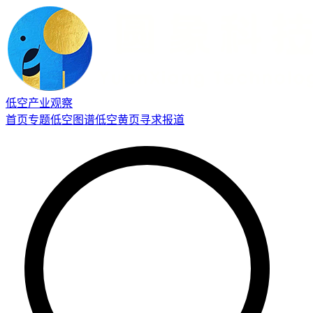
低空产业观察
首页
专题
低空图谱
低空黄页
寻求报道