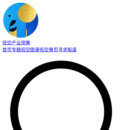
低空产业观察
首页
专题
低空图谱
低空黄页
寻求报道