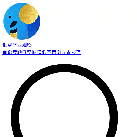
低空产业观察
首页
专题
低空图谱
低空黄页
寻求报道