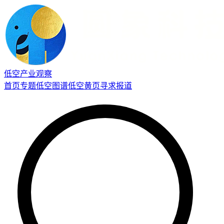
低空产业观察
首页
专题
低空图谱
低空黄页
寻求报道