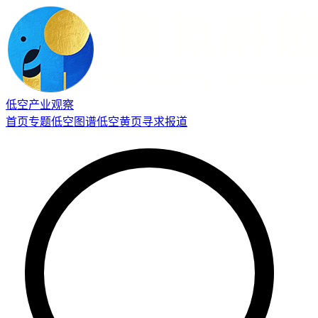
低空产业观察
首页
专题
低空图谱
低空黄页
寻求报道