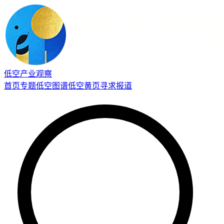
低空产业观察
首页
专题
低空图谱
低空黄页
寻求报道