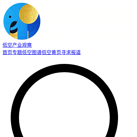
低空产业观察
首页
专题
低空图谱
低空黄页
寻求报道