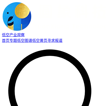
低空产业观察
首页
专题
低空图谱
低空黄页
寻求报道