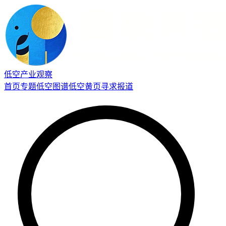
低空产业观察
首页
专题
低空图谱
低空黄页
寻求报道