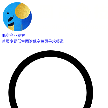
低空产业观察
首页
专题
低空图谱
低空黄页
寻求报道