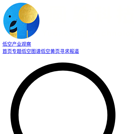
低空产业观察
首页
专题
低空图谱
低空黄页
寻求报道