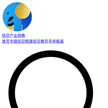
低空产业观察
首页
专题
低空图谱
低空黄页
寻求报道