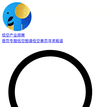
低空产业观察
首页
专题
低空图谱
低空黄页
寻求报道