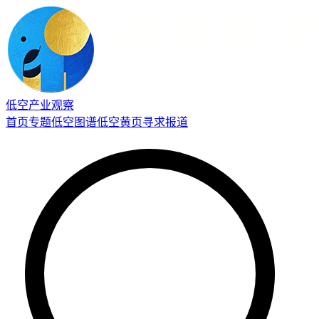
低空产业观察
首页
专题
低空图谱
低空黄页
寻求报道