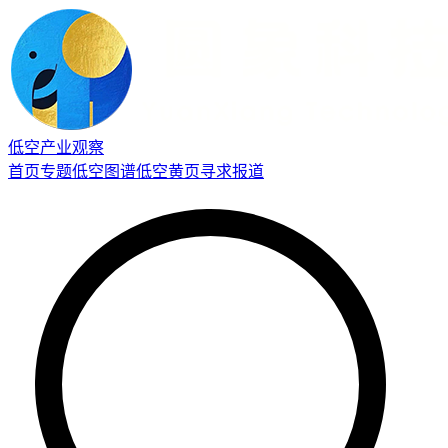
低空产业观察
首页
专题
低空图谱
低空黄页
寻求报道