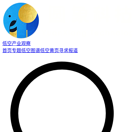
低空产业观察
首页
专题
低空图谱
低空黄页
寻求报道