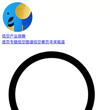
低空产业观察
首页
专题
低空图谱
低空黄页
寻求报道