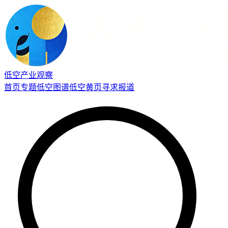
低空产业观察
首页
专题
低空图谱
低空黄页
寻求报道