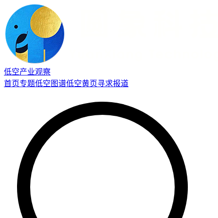
低空产业观察
首页
专题
低空图谱
低空黄页
寻求报道