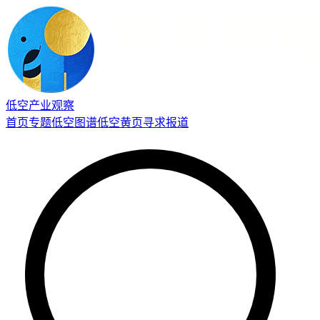
低空产业观察
首页
专题
低空图谱
低空黄页
寻求报道