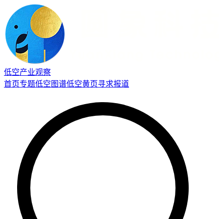
低空产业观察
首页
专题
低空图谱
低空黄页
寻求报道