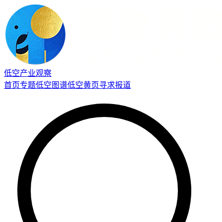
低空产业观察
首页
专题
低空图谱
低空黄页
寻求报道