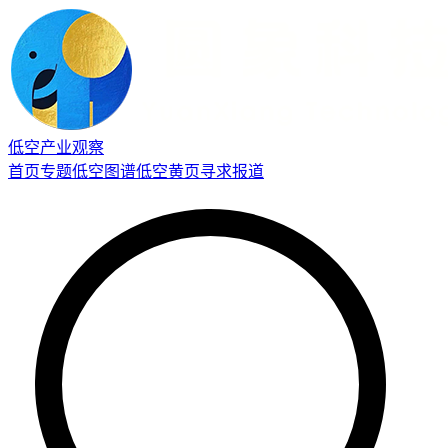
低空产业观察
首页
专题
低空图谱
低空黄页
寻求报道