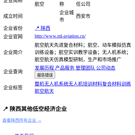
企业简称
航空
称
任公司
企业城
成立时间
西安市
市
企业省份
📍 陕西
http://www.ml-aviation.cn/
企业官网
航空航天先进复合材料；航空、动车模拟仿真
企业简介
训练设备；航空实训教学设备；无人机系统；
航空航天仿真模型研制，生产和市场推广
发展历程
产品服务
管理团队
公司动态
企业查询
报告错误
整机
无人机系统
无人机
培训
材料
复合材料
训练
企业标签
航空航天
📍 陕西其他低空经济企业
查看陕西所有企业 →