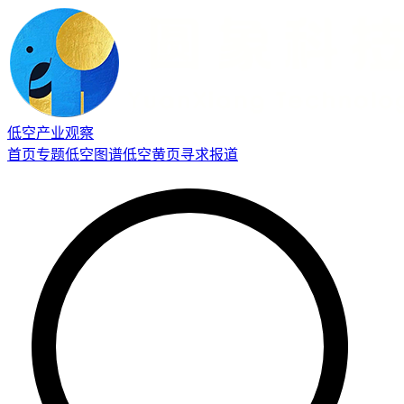
低空产业观察
首页
专题
低空图谱
低空黄页
寻求报道