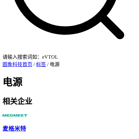
请输入搜索词如：eVTOL
圆象科技首页
/
标签
/ 电源
电源
相关企业
麦格米特